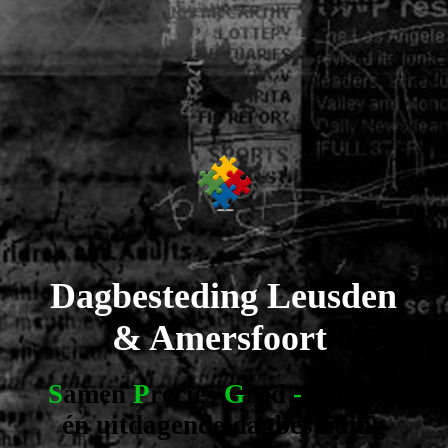
Dagbesteding
Leusden
& Amersfoort
S
amen
P
recies
G
oed
-
z
involle
én uitdagende dagbesteding