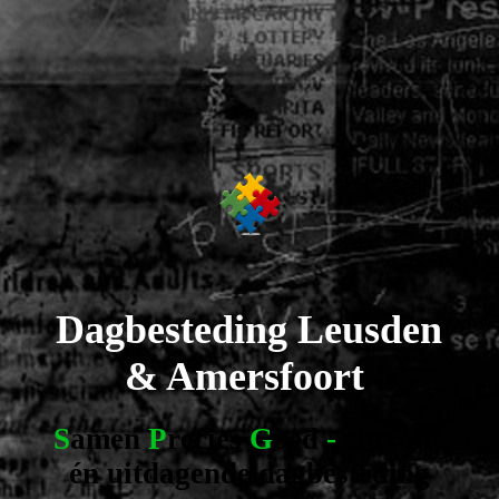
Dagbesteding
Leusden
& Amersfoort
S
amen
P
recies
G
oed
-
z
involle
én uitdagende dagbesteding