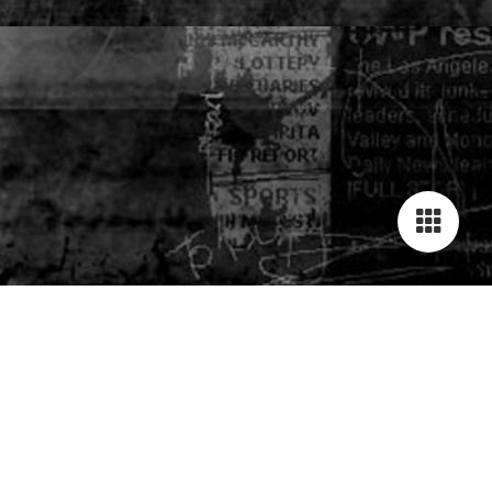
JIJ ZOEKT LEUK WERK ?
WIJ HEBBEN HET !
Dagbesteding
Samen Precies Goed
, maar dan nét even anders