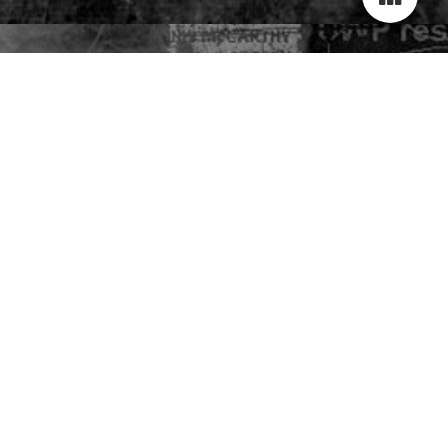
JIJ ZOEKT LEUK WERK ?
WIJ HEBBEN HET !
Dagbesteding
Samen Precies Goed
, maar dan nét even anders
!
Ben jij het thuis op de bank hangen en je hele dagen vervelen
ook zo zat, dáár kunnen wij wel wat mee. Hoe ?
Dat lees je
hier.
Wij hebben speciaal voor jou een cool, afwisselend én
uitdagend
activiteiten
aanbod gemaakt !
Wat dacht je van werken met
hout
, of
creatief
bezig zijn of
liever iets in het
groen
?