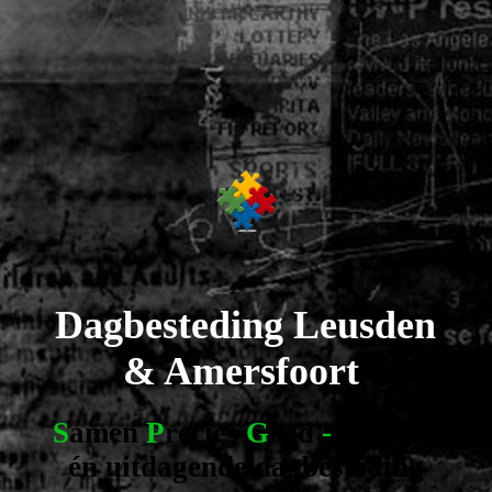
Dagbesteding
Leusden
& Amersfoort
S
amen
P
recies
G
oed
-
z
involle
én uitdagende dagbesteding