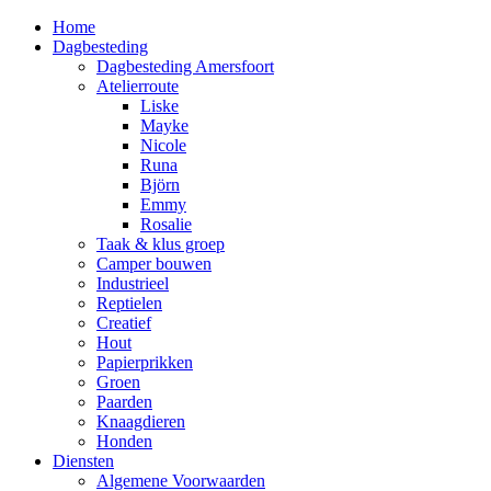
Home
Dagbesteding
Dagbesteding Amersfoort
Atelierroute
Liske
Mayke
Nicole
Runa
Björn
Emmy
Rosalie
Taak & klus groep
Camper bouwen
Industrieel
Reptielen
Creatief
Hout
Papierprikken
Groen
Paarden
Knaagdieren
Honden
Diensten
Algemene Voorwaarden