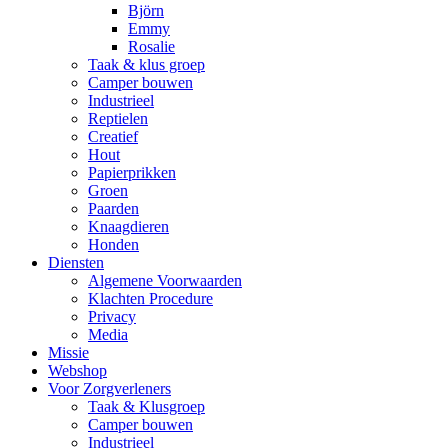
Björn
Emmy
Rosalie
Taak & klus groep
Camper bouwen
Industrieel
Reptielen
Creatief
Hout
Papierprikken
Groen
Paarden
Knaagdieren
Honden
Diensten
Algemene Voorwaarden
Klachten Procedure
Privacy
Media
Missie
Webshop
Voor Zorgverleners
Taak & Klusgroep
Camper bouwen
Industrieel