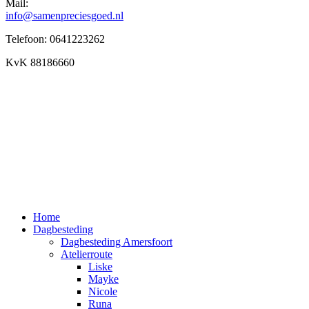
Mail:
info@samenpreciesgoed.nl
Telefoon: 0641223262
KvK 88186660
Home
Dagbesteding
Dagbesteding Amersfoort
Atelierroute
Liske
Mayke
Nicole
Runa