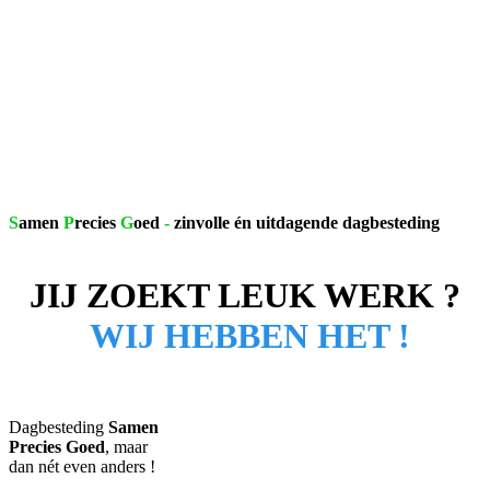
Leusden &
Amersfoort
S
amen
P
recies
G
oed
-
z
involle én uitdagende dagbesteding
JIJ ZOEKT LEUK WERK ?
WIJ HEBBEN HET !
Dagbesteding
Samen
Precies Goed
, maar
dan nét even anders !