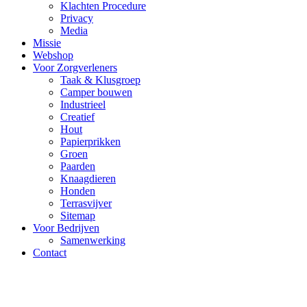
Klachten Procedure
Privacy
Media
Missie
Webshop
Voor Zorgverleners
Taak & Klusgroep
Camper bouwen
Industrieel
Creatief
Hout
Papierprikken
Groen
Paarden
Knaagdieren
Honden
Terrasvijver
Sitemap
Voor Bedrijven
Samenwerking
Contact
Dagbesteding