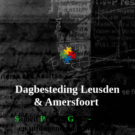
Dagbesteding
Leusden
& Amersfoort
S
amen
P
recies
G
oed
-
z
involle
én uitdagende dagbesteding