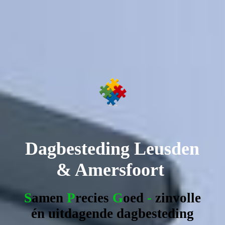
Dagbesteding
Leusden
& Amersfoort
S
amen
P
recies
G
oed
-
z
involle
én uitdagende dagbesteding