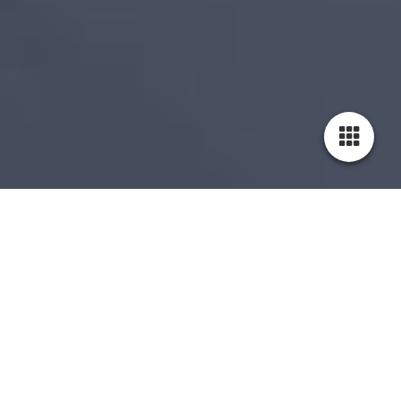
Webshop - Vanaf 2023 kun je online bij ons bestellen !
Op locatie zijn we bezig met verschillende projecten. Eenmaal
klaar dan gaan onze producten de webshop in welke u weer
online kunt bestellen. Onze webshop is gebouwd met de
nieuwste software en voorzien van alle beveiligingen waardoor
u online met een gerust hart bij ons kunt winkelen.