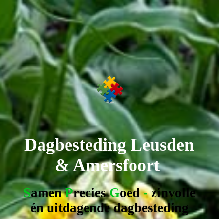
Dagbesteding
Leusden
& Amersfoort
S
amen
P
recies
G
oed
-
z
involle
én uitdagende dagbesteding